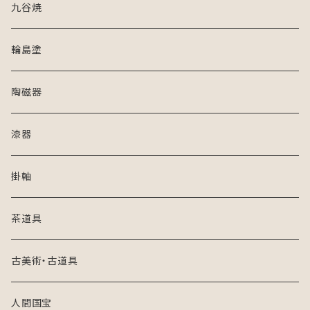
九谷焼
輪島塗
陶磁器
漆器
掛軸
茶道具
古美術・古道具
人間国宝