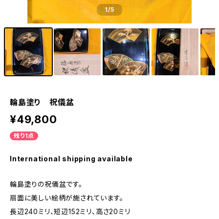
1
/5
輪島塗り 祝儀盆
¥49,800
残り1点
International shipping available
輪島塗りの祝儀盆です。
扇面に美しい絵柄が施されています。
長辺240ミリ、短辺152ミリ、高さ20ミリ