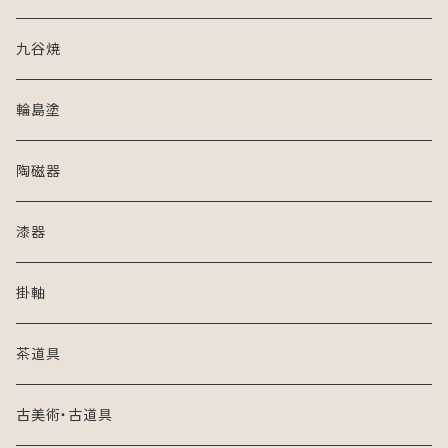
九谷焼
輪島塗
陶磁器
漆器
掛軸
茶道具
古美術・古道具